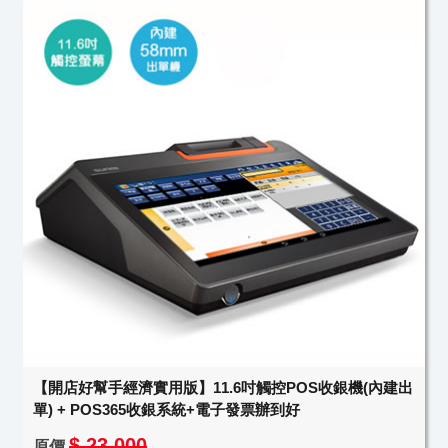
【開店好幫手經濟實用版】11.6吋觸控POS收銀機(內建出
單) + POS365收銀系統+電子發票辦到好
$ 23,000
原價