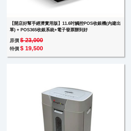
【開店好幫手經濟實用版】11.6吋觸控POS收銀機(內建出
單) + POS365收銀系統+電子發票辦到好
$ 23,000
原價
$ 19,500
特價