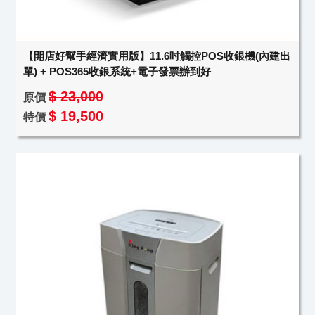
【開店好幫手經濟實用版】11.6吋觸控POS收銀機(內建出
單) + POS365收銀系統+電子發票辦到好
$ 23,000
原價
$ 19,500
特價