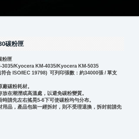
530碳粉匣
 碳粉匣
035/Kyocera KM-4035/Kyocera KM-5035
ISO/IEC 19798)
可列印張數：約34000張 / 單支
廠碳粉耗材。
在潮溼或高溫處，以避免碳粉變質。
請先左右搖晃5-6下可使碳粉均勻分布。
品，產品包裝一經拆封，則不受理退換，拆封前請先