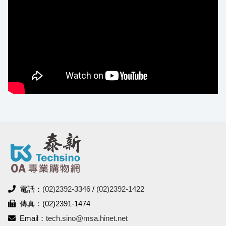
電話：
(02)2392-3346
/
(02)2392-1422
傳真：(02)2391-1474
Email：
tech.sino@msa.hinet.net