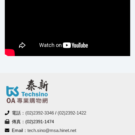
電話：
(02)2392-3346
/
(02)2392-1422
傳真：(02)2391-1474
Email：
tech.sino@msa.hinet.net